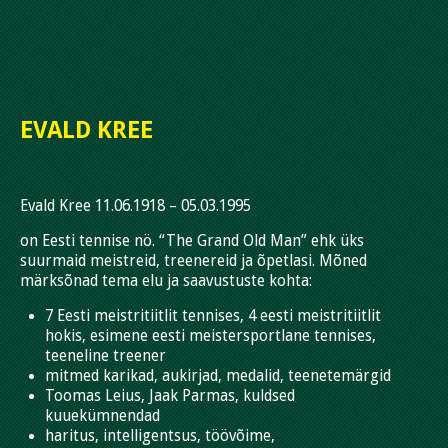
EVALD KREE
Evald Kree 11.06.1918 – 05.03.1995
on Eesti tennise nö. “The Grand Old Man” ehk üks
suurmaid meistreid, treenereid ja õpetlasi. Mõned
märksõnad tema elu ja saavustuste kohta:
7 Eesti meistritiitlit tennises, 4 eesti meistritiitlit
hokis, esimene eesti meistersportlane tennises,
teeneline treener
mitmed karikad, aukirjad, medalid, teenetemärgid
Toomas Leius, Jaak Parmas, kuldsed
kuuekümnendad
haritus, intelligentsus, töövõime,