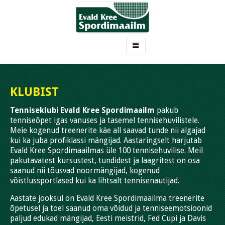
AVALEHT
KLUBIST
KLUBIST
MEIE TREENERID
Tenniseklubi Evald Kree Spordimaailm
pakub
MEIE PARIMAD MÄNGIJAD
tenniseõpet igas vanuses ja tasemel tennisehuvilistele.
Meie kogenud treenerite käe all saavad tunde nii algajad
ÕPPETÖÖ
kui ka juba profiklassi mängijad. Aastaringselt harjutab
REGISTREERIMINE
Evald Kree Spordimaailmas üle 100 tennisehuvilise. Meil
pakutavatest kursustest, tundidest ja laagritest on osa
UUDISED
saanud nii tõusvad noormängijad, kogenud
KONTAKT
võistlussportlased kui ka lihtsalt tennisenautijad.
Aastate jooksul on Evald Kree Spordimaailma treenerite
õpetusel ja toel saanud oma võidud ja tenniseemotsioonid
paljud edukad mängijad, Eesti meistrid, Fed Cupi ja Davis