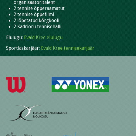
organisaatoritalent
2 tennise õpperaamatut
2 tennise õppefilmi
2 lõpetatud kõrgkooli
2 Kadrioru tennisehalli
Elulugu:
Evald Kree elulugu
Sportlaskarjäär:
Evald Kree tennisekarjäär