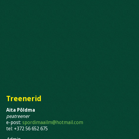
Treenerid
Aita Põldma
peatreener
e-post:
spordimaailm@hotmail.com
tel: +372 56 652 675