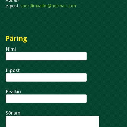
Admin
e-post:
spordimaailm@hotmail.com
Päring
Nimi
E-post
Pealkiri
Sõnum