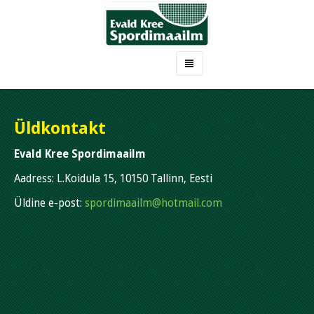
AVALEHT
KLUBIST
Üldkontakt
MEIE TREENERID
Evald Kree Spordimaailm
MEIE PARIMAD MÄNGIJAD
Aadress: L.Koidula 15, 10150 Tallinn, Eesti
ÕPPETÖÖ
Üldine e-post:
spordimaailm@hotmail.com
REGISTREERIMINE
UUDISED
KONTAKT